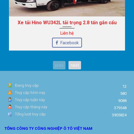
Xe tải Hino WU342L tải trọng 2.8 tấn gắn cẩu
Liên hệ
Facebook
prev
next
Đang truy cập
12
Truy cập hôm nay
580
Truy cập tuần này
9088
Truy cập tháng này
379548
Tổng lượt truy cập
3905824
TỔNG CÔNG TY CÔNG NGHIỆP Ô TÔ VIỆT NAM