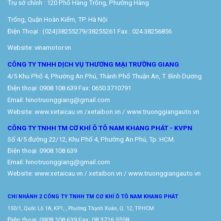
Trụ sở chính : 120 Phố Hàng Trống, Phường Hàng
Trống, Quận Hoàn Kiếm, TP. Hà Nội
Điện Thoại : (024)38255279/38255261 Fax : 024.38256856
Website: vinamotor.vn
CÔNG TY TNHH DỊCH VỤ THƯƠNG MẠI TRƯỜNG GIANG
4/5 Khu Phố 4, Phường An Phú, Thành Phố Thuận An, T. Bình Dương
Điện thoại: 0908.108.639 Fax: 0650.3710791
Email: hinotruonggiang@gmail.com
Website:
www.xetaicau.vn
/xetaibon.vn / www.truonggiangauto.vn
CÔNG TY TNHH TM CƠ KHÍ Ô TÔ NAM KHANG PHÁT - KVPN
Số 4/5 đường 22/12, Khu Phố 4, Phường An Phú, Tp. HCM.
Điện thoại: 0908.108.639
Email: hinotruonggiang@gmail.com
Website:
www.xetaicau.vn
/ xetaibon.vn / www.truonggiangauto.vn
CHI NHÁNH 2 CÔNG TY TNHH TM
CƠ KHÍ Ô TÔ NAM KHANG PHÁT
150/1, Quốc Lộ 1A, KP1, , Phường Thạnh Xuân, Q. 12, TP.HCM
Điện thoại: 0908 108 639 Fax: 08 3716 5558