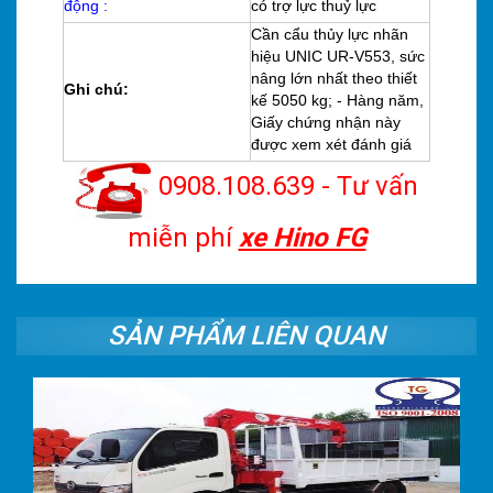
động :
có trợ lực thuỷ lực
Cần cẩu thủy lực nhãn
hiệu UNIC UR-V553, sức
nâng lớn nhất theo thiết
Ghi chú:
kế 5050 kg; - Hàng năm,
Giấy chứng nhận này
được xem xét đánh giá
0908.108.639 - Tư vấn
miễn phí
xe Hino FG
SẢN PHẨM LIÊN QUAN