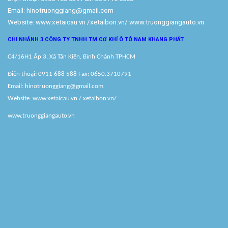
Email: hinotruonggiang@gmail.com
Website:
www.xetaicau.vn
/xetaibon.vn/
www.truonggiangauto.vn
CHI NHÁNH 3 CÔNG TY TNHH TM
CƠ KHÍ Ô TÔ NAM KHANG PHÁT
C4/16H1 Ấp 3, Xã Tân Kiên, Bình Chánh TPHCM
Điện thoại: 0911 688 588 Fax: 0650.3710791
Email: hinotruonggiang@gmail.com
Website:
www.xetaicau.vn
/ xetaibon.vn/
www.truonggiangauto.vn