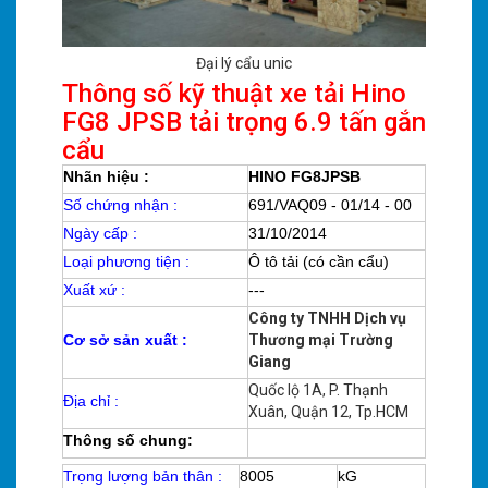
Đại lý cẩu unic
Thông số kỹ thuật xe tải Hino
FG8 JPSB tải trọng 6.9 tấn gắn
cẩu
Nhãn hiệu :
HINO FG8JPSB
Số chứng nhận :
691/VAQ09 - 01/14 - 00
Ngày cấp :
31/10/2014
Loại phương tiện :
Ô tô tải (có cần cẩu)
Xuất xứ :
---
Công ty TNHH Dịch vụ
Cơ sở sản xuất :
Thương mại Trường
Giang
Quốc lộ 1A, P. Thạnh
Địa chỉ :
Xuân, Quận 12, Tp.HCM
Thông số chung:
Trọng lượng bản thân :
8005
kG