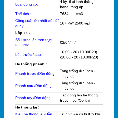
4 kỳ, 6 xi lanh thẳng
Loại động cơ:
hàng, tăng áp
Thể tích :
7684 cm3
Công suất lớn nhất /tốc độ
167 kW/ 2500 v/ph
quay :
Lốp xe :
Số lượng lốp trên trục
02/04/---/---
I/II/III/IV:
10.00 - 20 (10.00R20)
Lốp trước / sau:
/10.00 - 20 (10.00R20)
Hệ thống phanh :
Tang trống /Khí nén -
Phanh trước /Dẫn động :
Thủy lực
Tang trống /Khí nén -
Phanh sau /Dẫn động :
Thủy lực
Tác động lên hệ thống
Phanh tay /Dẫn động :
truyền lực /Cơ khí
Hệ thống lái :
Kiểu hệ thống lái /Dẫn
Trục vít - ê cu bi /Cơ khí