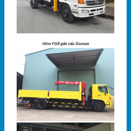
Hino FG8 gắn cẩu Soosan