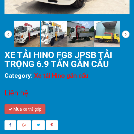
XE TẢI HINO FG8 JPSB TẢI
TRỌNG 6.9 TẤN GẮN CẨU
Category:
Xe tải Hino gắn cẩu
Liên hệ
Mua xe trả góp