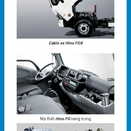
Cabin xe Hino FG8
Nội thất
Hino FG
sang trọng