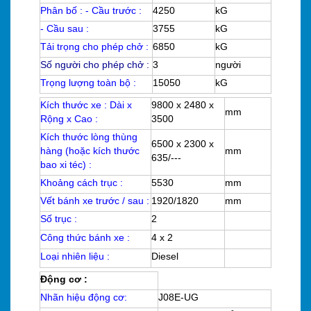
Phân bố : - Cầu trước :
4250
kG
- Cầu sau :
3755
kG
Tải trọng cho phép chở :
6850
kG
Số người cho phép chở :
3
người
Trọng lượng toàn bộ :
15050
kG
Kích thước xe : Dài x
9800 x 2480 x
mm
Rộng x Cao :
3500
Kích thước lòng thùng
6500 x 2300 x
hàng (hoặc kích thước
mm
635/---
bao xi téc) :
Khoảng cách trục :
5530
mm
Vết bánh xe trước / sau :
1920/1820
mm
Số trục :
2
Công thức bánh xe :
4 x 2
Loại nhiên liệu :
Diesel
Động cơ :
Nhãn hiệu động cơ:
J08E-UG