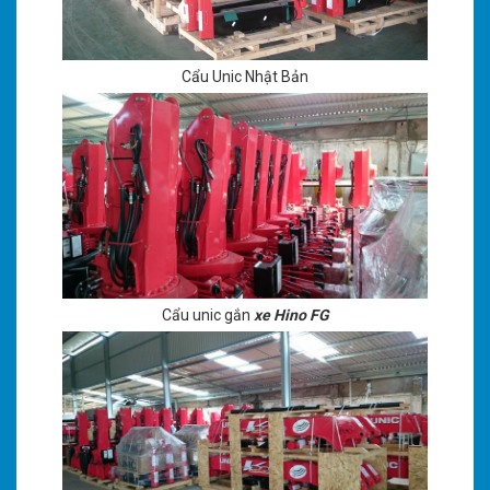
Cẩu Unic Nhật Bản
Cẩu unic gắn
xe Hino FG