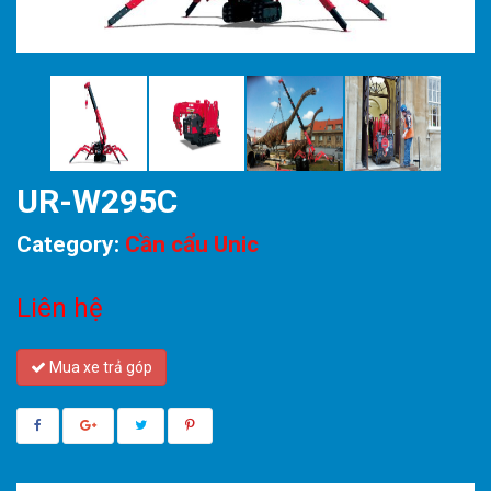
UR-W295C
Category:
Cần cẩu Unic
Liên hệ
Mua xe trả góp