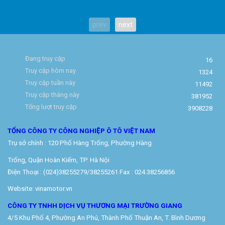
prev
next
Đang truy cập
16
Truy cập hôm nay
1324
Truy cập tuần này
11492
Truy cập tháng này
381952
Tổng lượt truy cập
3908228
TỔNG CÔNG TY CÔNG NGHIỆP Ô TÔ VIỆT NAM
Trụ sở chính : 120 Phố Hàng Trống, Phường Hàng
Trống, Quận Hoàn Kiếm, TP. Hà Nội
Điện Thoại : (024)38255279/38255261 Fax : 024.38256856
Website: vinamotor.vn
CÔNG TY TNHH DỊCH VỤ THƯƠNG MẠI TRƯỜNG GIANG
4/5 Khu Phố 4, Phường An Phú, Thành Phố Thuận An, T. Bình Dương