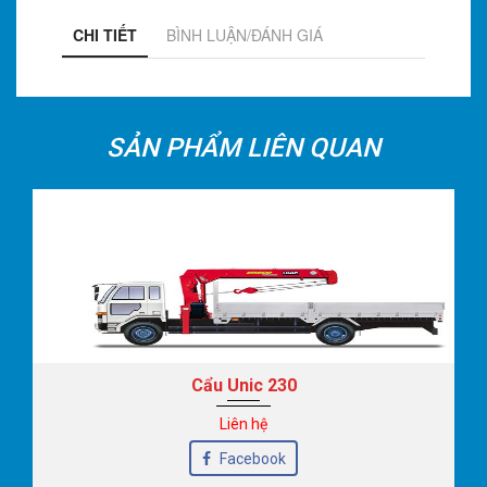
CHI TIẾT
BÌNH LUẬN/ĐÁNH GIÁ
SẢN PHẨM LIÊN QUAN
Cẩu Unic 230
Liên hệ
Facebook