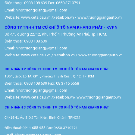
Điện thoại: 0908.108.639 Fax: 0650.3710791
Email: hinotruonggiang@gmail.com
Website:
www.xetaicau.vn
/xetaibon.vn / www.truonggiangauto.vn
CÔNG TY TNHH TM CƠ KHÍ Ô TÔ NAM KHANG PHÁT - KVPN
Số 4/5 đường 22/12, Khu Phố 4, Phường An Phú, Tp. HCM.
Điện thoại: 0908.108.639
Email: hinotruonggiang@gmail.com
Website:
www.xetaicau.vn
/ xetaibon.vn / www.truonggiangauto.vn
CHI NHÁNH 2 CÔNG TY TNHH TM
CƠ KHÍ Ô TÔ NAM KHANG PHÁT
150/1, Quốc Lộ 1A, KP1, , Phường Thạnh Xuân, Q. 12, TP.HCM
Điện thoại: 0908 108 639 Fax: 08 3716 5558
Email: hinotruonggiang@gmail.com
Website:
www.xetaicau.vn
/xetaibon.vn/
www.truonggiangauto.vn
CHI NHÁNH 3 CÔNG TY TNHH TM
CƠ KHÍ Ô TÔ NAM KHANG PHÁT
C4/16H1 Ấp 3, Xã Tân Kiên, Bình Chánh TPHCM
Điện thoại: 0911 688 588 Fax: 0650.3710791