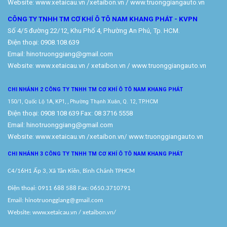
Website:
www.xetaicau.vn
/xetaibon.vn / www.truonggiangauto.vn
CÔNG TY TNHH TM CƠ KHÍ Ô TÔ NAM KHANG PHÁT - KVPN
Số 4/5 đường 22/12, Khu Phố 4, Phường An Phú, Tp. HCM.
Điện thoại: 0908.108.639
Email: hinotruonggiang@gmail.com
Website:
www.xetaicau.vn
/ xetaibon.vn / www.truonggiangauto.vn
CHI NHÁNH 2 CÔNG TY TNHH TM
CƠ KHÍ Ô TÔ NAM KHANG PHÁT
150/1, Quốc Lộ 1A, KP1, , Phường Thạnh Xuân, Q. 12, TP.HCM
Điện thoại: 0908 108 639 Fax: 08 3716 5558
Email: hinotruonggiang@gmail.com
Website:
www.xetaicau.vn
/xetaibon.vn/
www.truonggiangauto.vn
CHI NHÁNH 3 CÔNG TY TNHH TM
CƠ KHÍ Ô TÔ NAM KHANG PHÁT
C4/16H1 Ấp 3, Xã Tân Kiên, Bình Chánh TPHCM
Điện thoại: 0911 688 588 Fax: 0650.3710791
Email: hinotruonggiang@gmail.com
Website:
www.xetaicau.vn
/ xetaibon.vn/