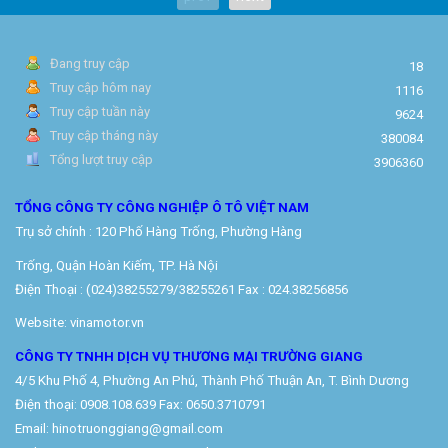
Đang truy cập
18
Truy cập hôm nay
1116
Truy cập tuần này
9624
Truy cập tháng này
380084
Tổng lượt truy cập
3906360
TỔNG CÔNG TY CÔNG NGHIỆP Ô TÔ VIỆT NAM
Trụ sở chính : 120 Phố Hàng Trống, Phường Hàng
Trống, Quận Hoàn Kiếm, TP. Hà Nội
Điện Thoại : (024)38255279/38255261 Fax : 024.38256856
Website: vinamotor.vn
CÔNG TY TNHH DỊCH VỤ THƯƠNG MẠI TRƯỜNG GIANG
4/5 Khu Phố 4, Phường An Phú, Thành Phố Thuận An, T. Bình Dương
Điện thoại: 0908.108.639 Fax: 0650.3710791
Email: hinotruonggiang@gmail.com