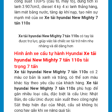
công suất 130PS (cầu to, máy to), dung tích xi
lanh 3.907cm3, diesel 4 kỳ 4 xi lanh thẳng hàng,
làm mát bằng nước, tăng áp khí nạp, tạo nên sự
mạnh mẽ của xe
Xe tải hyundai New Mighty 7
tấn 110s
Xe tải hyundai New Mighty 7 tấn 110s
có tay lái
được trợ lực, giúp việc lái chiếc xe tải trở nên nhẹ
nhàng và dễ dàng hơn
Hình ảnh xe cẩu tự hành Hyundai
Xe tải
hyundai New Mighty 7 tấn 110s
tải
trọng 7 tấn
Xe tải hyundai New Mighty 7 tấn 110s
có 2
màu cơ bản là xanh và trắng, có thể sơn màu
khác tùy theo yêu cầu của khách hàng.
Xe tải
hyundai New Mighty 7 tấn 110s
phù hợp để
gắn nhiều loại cẩu, đặc biệt là cẩu Unic Nhật
Bản, do cẩu Unic được sản xuất theo công nghệ
Sắt thép hiện đại của Nhật, cẩu sẽ không bị
cong hay gãy khi xe nâng quá tải.