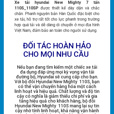
Xe tải hyundai New Mighty 7 tấn
110S_110SP
được thiết kế dày dặn và chắc
chắn. Phanh nguyên bản Hàn Quốc đặc biệt cho
xe tải, hỗ trợ rất tốt cho lực phanh trong trường
hợp quá tải và dễ dàng di chuyển ở mọi địa hình
Việt Nam, đảm bảo an toàn cho người sử dụng.
ĐỐI TÁC HOÀN HẢO
CHO MỌI NHU CẦU
Nếu bạn đang tìm kiếm một chiếc xe tải
đa dụng đáp ứng mọi kỳ vọng vận tải
đường bộ, Hyundai sẽ cung cấp cho bạn.
Với bộ đôi Hyundai New Mighty 110S, bạn
có thể vận chuyển hàng hóa một cách
linh hoạt và hiệu quả. Chất lượng và độ tin
cậy có nghĩa là giảm thiểu chi phí và gia
tăng hiệu quả cho khách hàng, bộ đôi
Hyundai New Mighty 110S mang lại sự tin
cậy nhờ tính linh hoạt, khả năng vận hành