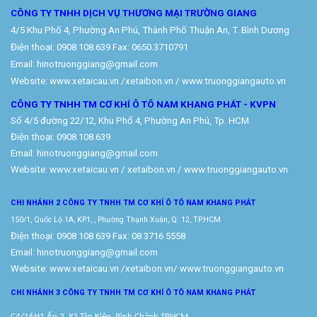
CÔNG TY TNHH DỊCH VỤ THƯƠNG MẠI TRƯỜNG GIANG
4/5 Khu Phố 4, Phường An Phú, Thành Phố Thuận An, T. Bình Dương
Điện thoại: 0908.108.639 Fax: 0650.3710791
Email: hinotruonggiang@gmail.com
Website:
www.xetaicau.vn
/xetaibon.vn / www.truonggiangauto.vn
CÔNG TY TNHH TM CƠ KHÍ Ô TÔ NAM KHANG PHÁT - KVPN
Số 4/5 đường 22/12, Khu Phố 4, Phường An Phú, Tp. HCM.
Điện thoại: 0908.108.639
Email: hinotruonggiang@gmail.com
Website:
www.xetaicau.vn
/ xetaibon.vn / www.truonggiangauto.vn
CHI NHÁNH 2 CÔNG TY TNHH TM
CƠ KHÍ Ô TÔ NAM KHANG PHÁT
150/1, Quốc Lộ 1A, KP1, , Phường Thạnh Xuân, Q. 12, TP.HCM
Điện thoại: 0908 108 639 Fax: 08 3716 5558
Email: hinotruonggiang@gmail.com
Website:
www.xetaicau.vn
/xetaibon.vn/
www.truonggiangauto.vn
CHI NHÁNH 3 CÔNG TY TNHH TM
CƠ KHÍ Ô TÔ NAM KHANG PHÁT
C4/16H1 Ấp 3, Xã Tân Kiên, Bình Chánh TPHCM