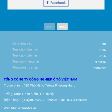
Facebook
prev
next
Đang truy cập
30
Truy cập hôm nay
1096
Truy cập tuần này
7656
Truy cập tháng này
378116
Tổng lượt truy cập
3904392
TỔNG CÔNG TY CÔNG NGHIỆP Ô TÔ VIỆT NAM
Trụ sở chính : 120 Phố Hàng Trống, Phường Hàng
Trống, Quận Hoàn Kiếm, TP. Hà Nội
Điện Thoại : (024)38255279/38255261 Fax : 024.38256856
Website: vinamotor.vn