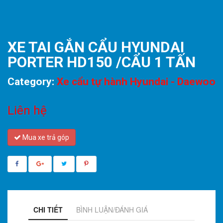
XE TAI GẮN CẨU HYUNDAI
PORTER HD150 /CẨU 1 TẤN
Category:
Xe cẩu tự hành Hyundai - Daewoo
Liên hệ
Mua xe trả góp
CHI TIẾT
BÌNH LUẬN/ĐÁNH GIÁ