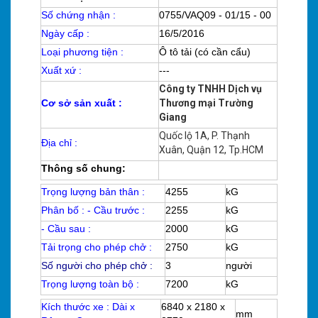
Số chứng nhận :
0755/VAQ09 - 01/15 - 00
Ngày cấp :
16/5/2016
Loại phương tiện :
Ô tô tải (có cần cẩu)
Xuất xứ :
---
Công ty TNHH Dịch vụ
Cơ sở sản xuất :
Thương mại Trường
Giang
Quốc lộ 1A, P. Thạnh
Địa chỉ :
Xuân, Quận 12, Tp.HCM
Thông số chung:
Trọng lượng bản thân :
4255
kG
Phân bố : - Cầu trước :
2255
kG
- Cầu sau :
2000
kG
Tải trọng cho phép chở :
2750
kG
Số người cho phép chở :
3
người
Trọng lượng toàn bộ :
7200
kG
Kích thước xe : Dài x
6840 x 2180 x
mm