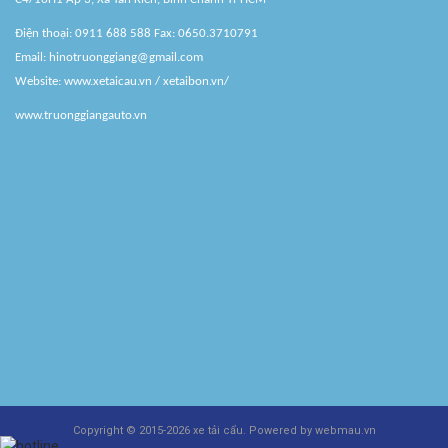
Điện thoại: 0911 688 588 Fax: 0650.3710791
Email: hinotruonggiang@gmail.com
Website:
www.xetaicau.vn
/ xetaibon.vn/
www.truonggiangauto.vn
Copyright © 2015-2026 xe tải cẩu. Powered by
webmau.vn