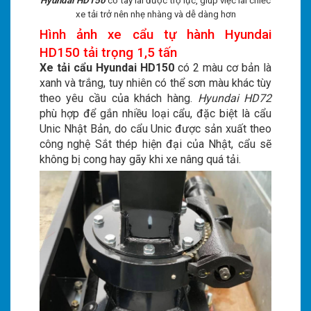
Hyundai HD150
có tay lái được trợ lực, giúp việc lái chiếc
xe tải trở nên nhẹ nhàng và dễ dàng hơn
Hình ảnh xe cẩu tự hành Hyundai
HD150 tải trọng 1,5 tấn
Xe tải cẩu Hyundai HD150
có 2 màu cơ bản là
xanh và trắng, tuy nhiên có thể sơn màu khác tùy
theo yêu cầu của khách hàng.
Hyundai HD72
phù hợp để gắn nhiều loại cẩu, đặc biệt là cẩu
Unic Nhật Bản, do cẩu Unic được sản xuất theo
công nghệ Sắt thép hiện đại của Nhật, cẩu sẽ
không bị cong hay gãy khi xe nâng quá tải.