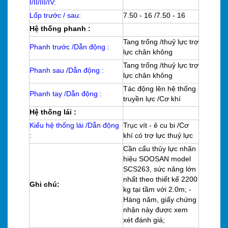
I/II/III/IV:
Lốp trước / sau:
7.50 - 16 /7.50 - 16
Hệ thống phanh :
Tang trống /thuỷ lực trợ
Phanh trước /Dẫn động :
lực chân không
Tang trống /thuỷ lực trợ
Phanh sau /Dẫn động :
lực chân không
Tác động lên hệ thống
Phanh tay /Dẫn động :
truyền lực /Cơ khí
Hệ thống lái :
Kiểu hệ thống lái /Dẫn động
Trục vít - ê cu bi /Cơ
:
khí có trợ lực thuỷ lực
Cần cẩu thủy lực nhãn
hiệu SOOSAN model
SCS263, sức nâng lớn
nhất theo thiết kế 2200
Ghi chú:
kg tại tầm với 2.0m; -
Hàng năm, giấy chứng
nhận này được xem
xét đánh giá;