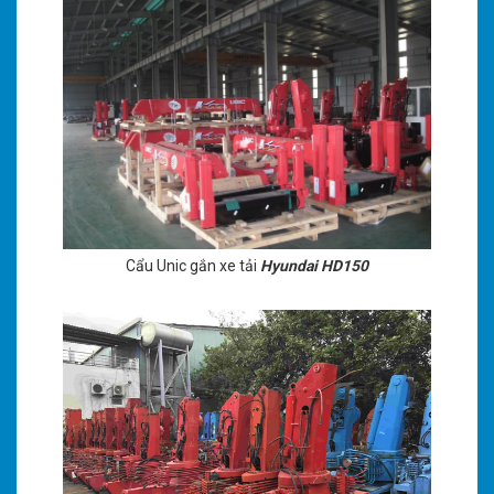
Cẩu Unic gắn xe tải
Hyundai HD150