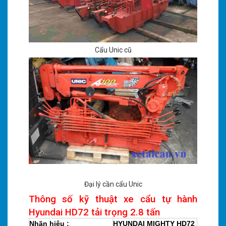
Cẩu Unic cũ
Đại lý cần cẩu Unic
Thông số kỹ thuật xe cẩu tự hành
Hyundai HD72 tải trọng 2.8 tấn
Nhãn hiệu :
HYUNDAI MIGHTY HD72