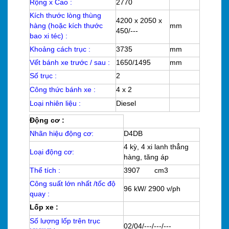
Rộng x Cao :
2770
Kích thước lòng thùng
4200 x 2050 x
hàng (hoặc kích thước
mm
450/---
bao xi téc) :
Khoảng cách trục :
3735
mm
Vết bánh xe trước / sau :
1650/1495
mm
Số trục :
2
Công thức bánh xe :
4 x 2
Loại nhiên liệu :
Diesel
Động cơ :
Nhãn hiệu động cơ:
D4DB
4 kỳ, 4 xi lanh thẳng
Loại động cơ:
hàng, tăng áp
Thể tích :
3907 cm3
Công suất lớn nhất /tốc độ
96 kW/ 2900 v/ph
quay :
Lốp xe :
Số lượng lốp trên trục
02/04/---/---/---